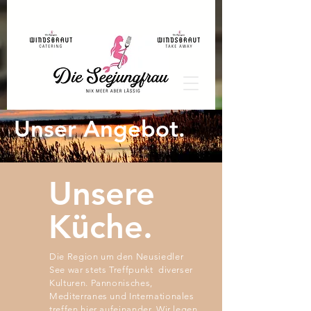
Unser Angebot.
Unsere
Küche.
Die Region um den Neusiedler
See war stets Treffpunkt diverser
Kulturen. Pannonisches,
Mediterranes und Internationales
treffen hier aufeinander. Wir legen