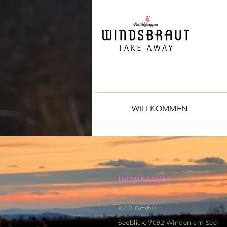
WILLKOMMEN
IMPRESSUM
KGB GmbH
Seeb
lick, 7092 Winden am See