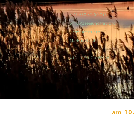
+ 43 650 42 00 743
office@seejungfrau.org
Geschäftsführer
:
Markus Blach
UID ATU 74063229
am 10