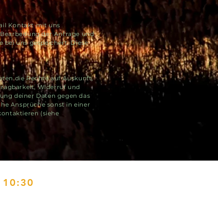
il Kontakt mit uns
Bearbeitung der Anfrage und
e bei uns gespeichert. Diese
.
aten die Rechte auf Auskunft,
ragbarkeit, Widerruf und
tung deiner Daten gegen das
he Ansprüche sonst in einer
kontaktieren (siehe
 10:30