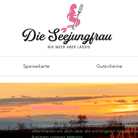
Speisekarte
Gutscheine
Datenschutzerklärung
Der Schutz deiner persönlichen Daten ist uns ein be
verarbeiten deine Daten daher ausschließlich auf Gr
Bestimmungen (DSGVO, TKG 2003). In diesen
Daten
informieren wir dich über die wichtigsten Aspekte 
Rahmen unserer Website.