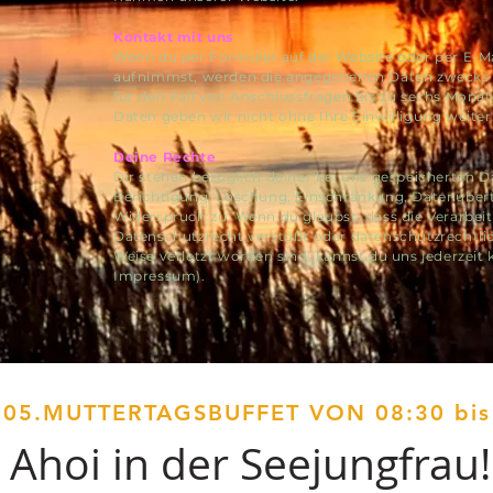
Kontakt mit uns
Wenn du per Formular auf der Website oder per E-Ma
aufnimmst, werden die angegebenen Daten zwecks 
für den Fall von Anschlussfragen bis zu sechs Monat
Daten geben wir nicht ohne Ihre Einwilligung weiter
Deine Rechte
Dir stehen bezüglich deiner bei uns gespeicherten D
Berichtigung, Löschung, Einschränkung, Datenübert
Widerspruch zu. Wenn du glaubst, dass die Verarbei
Datenschutzrecht verstößt oder datenschutzrechtlic
Weise verletzt worden sind, kannst du uns jederzeit 
Impressum).
.05.MUTTERTAGSBUFFET VON 08:30 bis
Ahoi in der Seejungfrau!