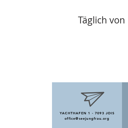
Täglich von 
YACHTHAFEN 1 - 7093 JOIS
office@seejungfrau.org